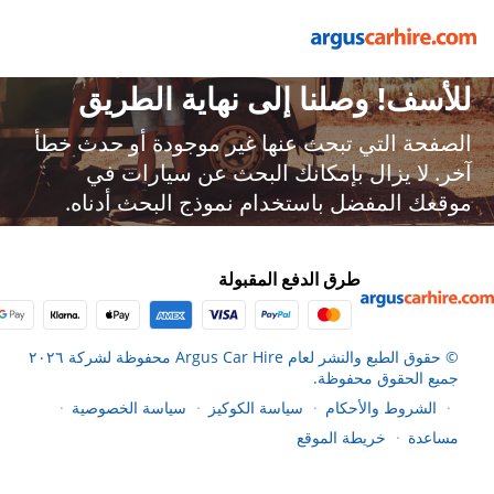
للأسف! وصلنا إلى نهاية الطريق
الصفحة التي تبحث عنها غير موجودة أو حدث خطأ
آخر. لا يزال بإمكانك البحث عن سيارات في
موقعك المفضل باستخدام نموذج البحث أدناه.
طرق الدفع المقبولة
© حقوق الطبع والنشر لعام Argus Car Hire محفوظة لشركة ٢٠٢٦
جميع الحقوق محفوظة.
الشروط والأحكام
سياسة الكوكيز
سياسة الخصوصية
●
●
●
●
مساعدة
خريطة الموقع
●