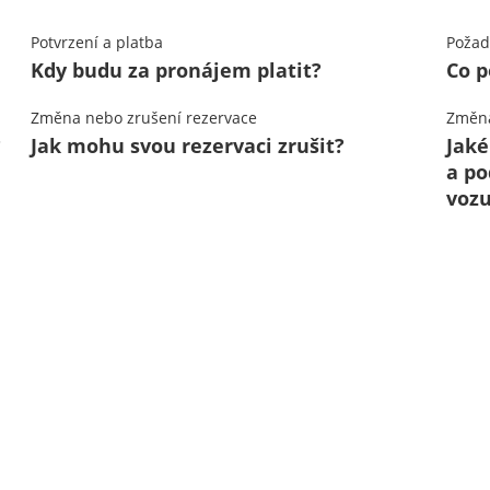
Potvrzení a platba
Požad
Kdy budu za pronájem platit?
Co p
Změna nebo zrušení rezervace
Změna
?
Jak mohu svou rezervaci zrušit?
Jaké
a po
voz